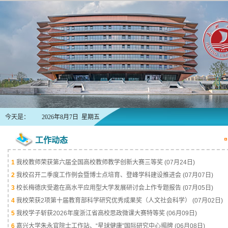
今天是：
2026年8月7日 星期五
工作动态
1
我校教师荣获第六届全国高校教师教学创新大赛三等奖
(07月24日)
2
我校召开二季度工作例会暨博士点培育、登峰学科建设推进会
(07月07日)
3
校长梅德庆受邀在高水平应用型大学发展研讨会上作专题报告
(07月05日)
4
我校荣获2项第十届教育部科学研究优秀成果奖（人文社会科学）
(07月02日)
5
我校学子斩获2026年度浙江省高校思政微课大赛特等奖
(06月09日)
6
嘉兴大学朱永官院士工作站、“星球健康”国际研究中心揭牌
(06月08日)