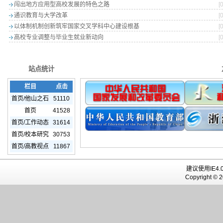
闯出地方应用型高校发展的特色之路
[
通识教育与大学改革
[
以体制机制创新筑牢国家交叉学科中心建设根基
[
高校专业调整与毕业生就业新动向
[
站点统计
栏目
点击
首页/他山之石
51110
首页
41528
首页/工作动态
31614
首页/校本研究
30753
首页/高教视点
11867
建议使用IE4.
Copyright © 